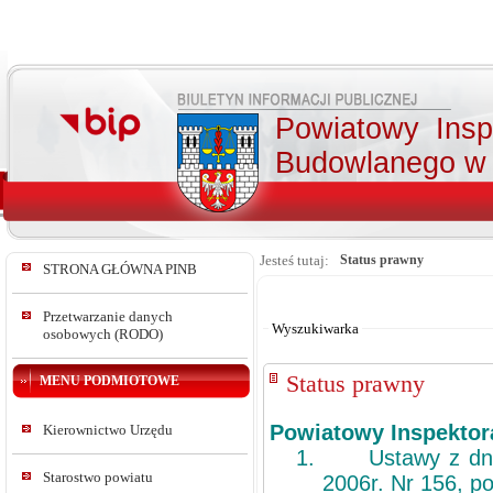
Powiatowy Insp
Budowlanego w 
Jesteś tutaj:
Status prawny
STRONA GŁÓWNA PINB
Od:
Do:
Przetwarzanie danych
Wyszukiwarka
osobowych (RODO)
Status prawny
MENU PODMIOTOWE
Powiatowy
Inspektor
Kierownictwo Urzędu
1.
Ustawy z dni
Starostwo powiatu
2006r. Nr 156, po