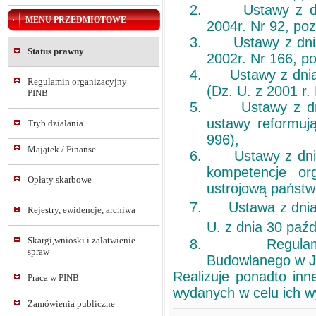
2.
Ustawy z d
MENU PRZEDMIOTOWE
2004r. Nr 92, poz
3.
Ustawy z dni
Status prawny
2002r. Nr 166, p
4.
Ustawy z dnia
Regulamin organizacyjny
(Dz. U. z 2001 r.
PINB
5.
Ustawy z d
ustawy reformują
Tryb dzialania
996),
Majątek / Finanse
6.
Ustawy z dni
kompetencje or
Opłaty skarbowe
ustrojową państwa
7.
Ustawa z dnia
Rejestry, ewidencje, archiwa
U. z dnia 30 paźd
Skargi,wnioski i załatwienie
8.
Regula
spraw
Budowlanego w J
Realizuje ponadto inn
Praca w PINB
wydanych w celu ich 
Zamówienia publiczne